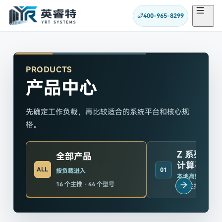
400-965-8299
PRODUCTS
产品中心
先确定工作负载，再比较适合的系统平台和核心规
格。
Z 系列塔
全部产品
计算平台
ALL
01
按负载进入
本地高频交互
16
个主推 ·
44
个型号
4
个主推 ·
9
个型