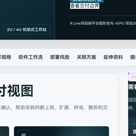
查看交付边界
R
Line
项目制平台
图形池与 vGPU 项目
2
2U / 4U 机架式工作站
术规格
软件工作流
部署风险
关联方案
延伸资料
服
项
付视图
需
项
处确认，帮助采购判断上架、扩展、供电、散热和交
件
R
02