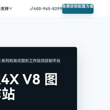
免费获取配置方案
务支持
400-965-8299
R 系列机架式图形工作站
项目制平台
4X V8 图
作站