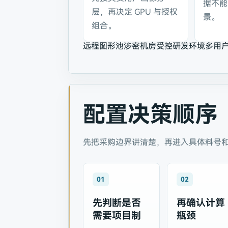
据不能
层，再决定 GPU 与授权
景。
组合。
远程图形池
涉密机房
受控研发环境
多用
配置决策顺序
先把采购边界讲清楚，再进入具体料号
01
02
先判断是否
再确认计算
需要项目制
瓶颈