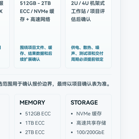
服
512GB - 2TB
2U / 4U 机架式
X
ECC / NVMe 缓
工作站 / 项目评
存 + 高速网络
估后确认
用
围绕项目文件、缓
供电、散热、噪
存、结果数据和后
声、测试项和交付
续扩展确认
周期必须提前锁定
选范围用于确认报价边界，最终以项目确认表为准。
MEMORY
STORAGE
512GB ECC
NVMe 缓存
1TB ECC
高速共享存储
2TB ECC
100/200GbE