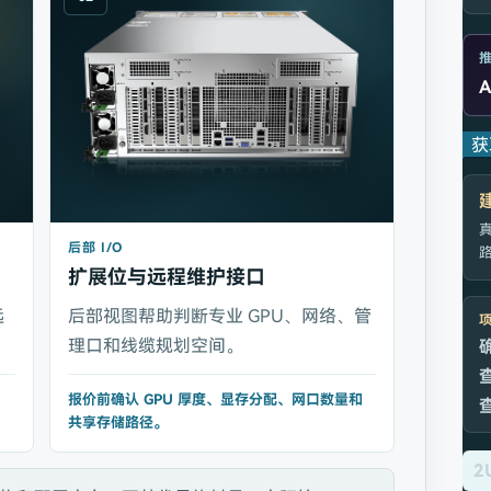
获
真
后部 I/O
路
扩展位与远程维护接口
远
后部视图帮助判断专业 GPU、网络、管
理口和线缆规划空间。
报价前确认 GPU 厚度、显存分配、网口数量和
共享存储路径。
2