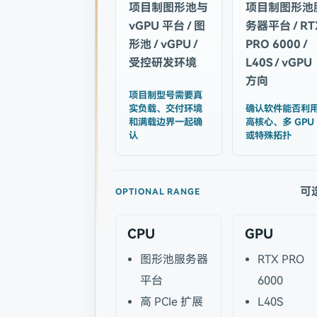
项目制图形池与
项目制图形池
vGPU 平台 / 图
务器平台 / RT
形池 / vGPU /
PRO 6000 /
受控研发环境
L40S / vGPU
方向
项目制型号需要真
实负载、交付环境
确认软件能否利
和满载边界一起确
高核心、多 GPU
认
或特殊拓扑
可
OPTIONAL RANGE
CPU
GPU
图形池服务器
RTX PRO
平台
6000
高 PCIe 扩展
L40S