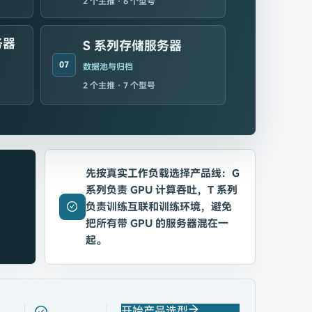
2
个主推 ·
6
个型号
务器
S 系列存储服务器
07
数据池与归档
2
个主推 ·
7
个型号
先按真实工作负载选择产品线：G
系列负责 GPU 计算吞吐，T 系列
负责训练互联和训练环境，避免
把所有带 GPU 的服务器混在一
口
起。
开始产品选型