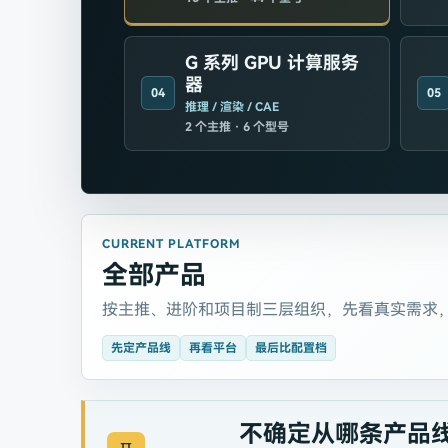
G 系列 GPU 计算服务
器
05
04
推理 / 渲染 / CAE
2
个主推 ·
6
个型号
CURRENT PLATFORM
全部产品
按主推、进阶和项目制三层组织，先看真实需求
先定产品线
再看平台
最后比配置档
不确定从哪条产品