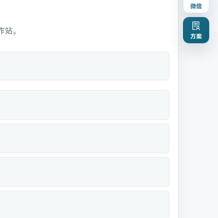
微信
作站。
方案