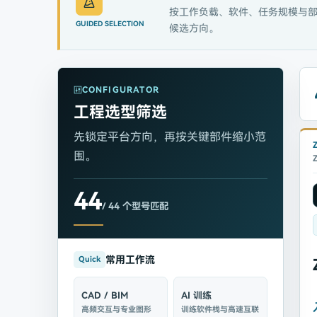
按工作负载、软件、任务规模与部
GUIDED SELECTION
候选方向。
CONFIGURATOR
工程选型筛选
先锁定平台方向，再按关键部件缩小范
围。
44
/
44
个型号匹配
常用工作流
Quick
CAD / BIM
AI 训练
高频交互与专业图形
训练软件栈与高速互联