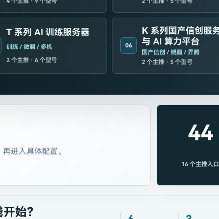
4
个主推 ·
9
个型号
2
个主推 ·
5
个型号
K 系列国产信创服
T 系列 AI 训练服务器
与 AI 算力平台
06
训练 / 微调 / 多机
国产信创 / 鲲鹏 / 昇腾
2
个主推 ·
6
个型号
2
个主推 ·
5
个型号
44
，再进入具体配置。
16
个主推入
线开始？