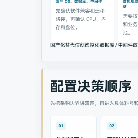
国产 OS、数据库、中间件
虚拟机
储
先确认软件兼容和迁移
需要按
路径，再确认 CPU、内
和业务
存和盘位。
池。
国产化替代
信创虚拟化
数据库 / 中间件
政
配置决策顺序
先把采购边界讲清楚，再进入具体料号
01
02