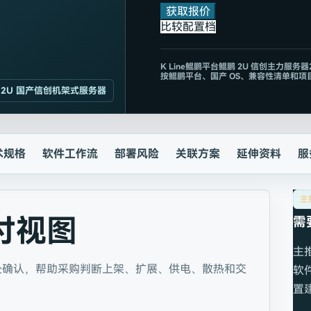
获取报价
比较配置档
K
Line
鲲鹏平台
鲲鹏 2U 信创主力服务器
按鲲鹏平台、国产 OS、兼容性清单和项
2U 国产信创机架式服务器
术规格
软件工作流
部署风险
关联方案
延伸资料
服
主
付视图
需
主
处确认，帮助采购判断上架、扩展、供电、散热和交
软
置