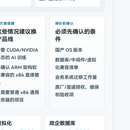
方案提醒
报价前确认
这些情况建议换
必须先确认的条
产品线
件
要 CUDA/NVIDIA
国产 OS 版本
态的 AI 训练
数据库/中间件/虚拟
确认 ARM 架构软
化兼容清单
兼容的 x86 直接替
业务系统迁移工作量
换
原厂/渠道授权、维保
需要普通 x86 通用
和验收项
服务器的项目
虚拟化
政企数据库