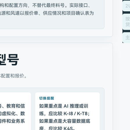
构和配置方向，不替代最终料号。实际接口、
2
、电源和风道以报价单、供应情况和项目确认表为
按
货
主
型号
体配置和报价。
切换提醒
务、教育和信
如果重点是 AI 推理或训
的虚拟化、数
练，应比较 K-I8 / K-T8；
间件和业务系
如果重点是大容量数据底
座，应比较 K4S。