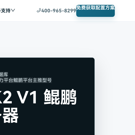
免费获取配置方案
务支持
400-965-8299
数据库
算力平台
鲲鹏平台
主推型号
2 V1 鲲鹏
务器