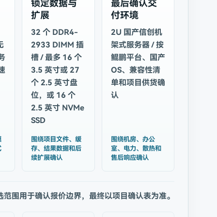
锁定数据与
最后确认交
扩展
付环境
32 个 DDR4-
2U 国产信创机
无
2933 DIMM 插
架式服务器 / 按
务
槽 / 最多 16 个
鲲鹏平台、国产
速
3.5 英寸或 27
OS、兼容性清
个 2.5 英寸盘
单和项目供货确
位，或 16 个
认
2.5 英寸 NVMe
SSD
模
围绕项目文件、缓
围绕机房、办公
式
存、结果数据和后
室、电力、散热和
续扩展确认
售后响应确认
选范围用于确认报价边界，最终以项目确认表为准。