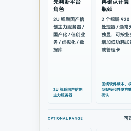
先判断平台
再确认计算
角色
瓶颈
2U 鲲鹏国产信
2 个鲲鹏 920
创主力服务器 /
处理器 / 通常
国产化 / 信创业
独显，可按业
务 / 虚拟化 / 数
增加低功耗加
据库
或管理卡
围绕软件版本、
2U 鲲鹏国产信创
型规模和并发方
主力服务器
确认
可
OPTIONAL RANGE