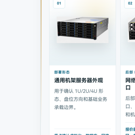
01
02
部署形态
后部 
通用机架服务器外观
网
口
用于确认 1U/2U/4U 形
后
态、盘位方向和基础业务
口
承载边界。
和
报价