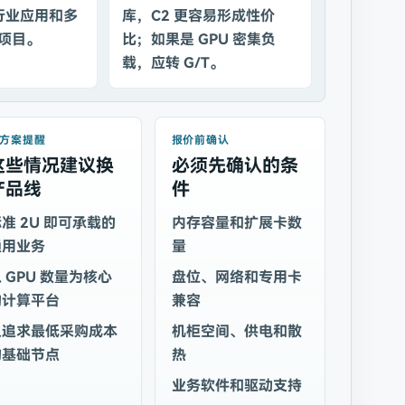
行业应用和多
库，C2 更容易形成性价
展项目。
比；如果是 GPU 密集负
载，应转 G/T。
方案提醒
报价前确认
这些情况建议换
必须先确认的条
产品线
件
准 2U 即可承载的
内存容量和扩展卡数
通用业务
量
 GPU 数量为核心
盘位、网络和专用卡
的计算平台
兼容
只追求最低采购成本
机柜空间、供电和散
的基础节点
热
业务软件和驱动支持