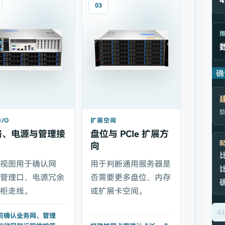
03
确
软
I/O
扩展空间
络、电源与管理接
盘位与 PCIe 扩展方
向
部视图用于确认网
用于判断通用服务器是
、管理口、电源冗余
否需要更多盘位、内存
机柜走线。
或扩展卡空间。
4
前确认业务网、管理