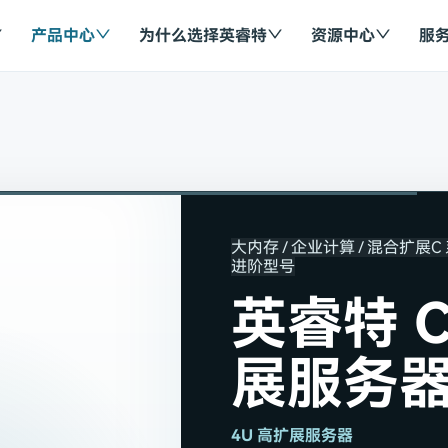
产品中心
为什么选择英睿特
资源中心
服
大内存 / 企业计算 / 混合扩展
C
进阶型号
英睿特 C
展服务
4U 高扩展服务器