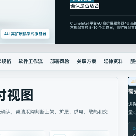
确认是否适合
C
Line
Intel 平台
4U 高扩展服务器
4U 
常规配置约 5-10 个工作日，高扩展配
4U 高扩展机架式服务器
术规格
软件工作流
部署风险
关联方案
延伸资料
服
进
付视图
需
进
处确认，帮助采购判断上架、扩展、供电、散热和交
量
C