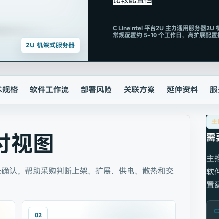
比较配置档
C
Line
Intel 平台
2U 主力通用服务器
2U
常规配置约 5-10 个工作日，高扩展配
2U 机架式服务器
术规格
软件工作流
部署风险
关联方案
延伸资料
服
主
付视图
需
主
处确认，帮助采购判断上架、扩展、供电、散热和交
软
置
C
02