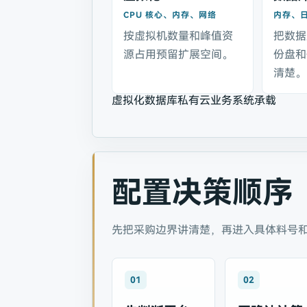
CPU 核心、内存、网络
内存、日
按虚拟机数量和峰值资
把数据
源占用预留扩展空间。
份盘和
清楚。
虚拟化
数据库
私有云
业务系统承载
配置决策顺序
先把采购边界讲清楚，再进入具体料号
01
02