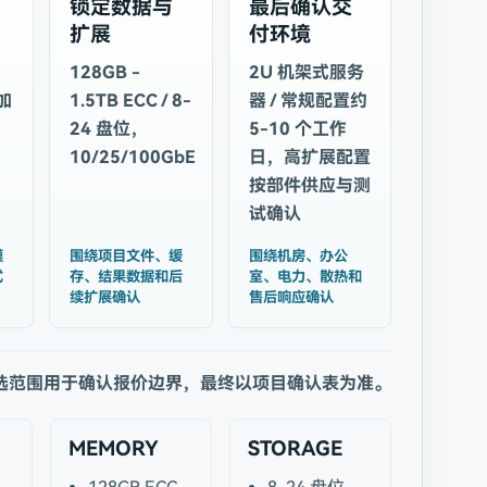
锁定数据与
最后确认交
扩展
付环境
128GB -
2U 机架式服务
选加
1.5TB ECC / 8-
器 / 常规配置约
24 盘位，
5-10 个工作
10/25/100GbE
日，高扩展配置
按部件供应与测
试确认
模
围绕项目文件、缓
围绕机房、办公
式
存、结果数据和后
室、电力、散热和
续扩展确认
售后响应确认
选范围用于确认报价边界，最终以项目确认表为准。
MEMORY
STORAGE