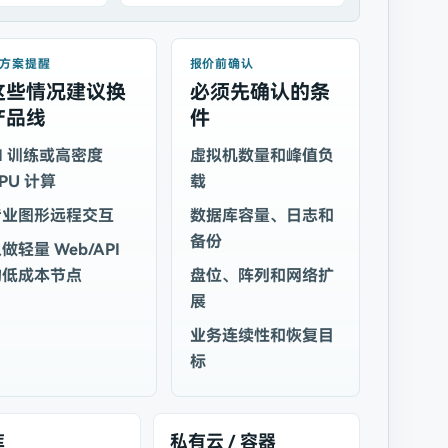
方案提醒
报价前确认
这些情况建议换
必须先确认的条
产品线
件
I 训练或高密度
虚拟机数量和峰值负
PU 计算
载
专业图形远程交互
数据库容量、日志和
备份
做轻量 Web/API
的低成本节点
盘位、阵列和网络扩
展
业务连续性和恢复目
标
库
私有云 / 容器