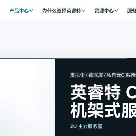
产品中心
为什么选择英睿特
资源中心
服
虚拟化 / 数据库 / 私有云
C 系
英睿特 C
机架式
2U 主力服务器