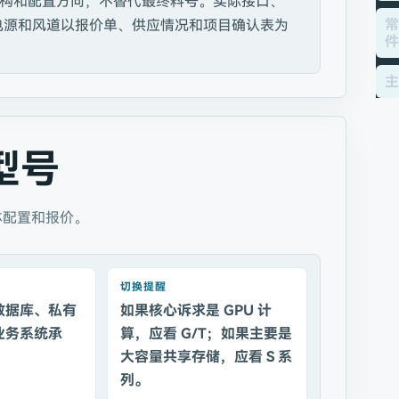
构和配置方向，不替代最终料号。实际接口、
常
、电源和风道以报价单、供应情况和项目确认表为
件
主
型号
体配置和报价。
切换提醒
数据库、私有
如果核心诉求是 GPU 计
业务系统承
算，应看 G/T；如果主要是
大容量共享存储，应看 S 系
列。