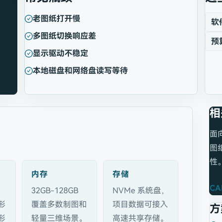
老图纸打开慢
软
多图纸切换响应差
预
显示驱动不稳定
本地磁盘和网络盘读写等待
相
面
图
性
内存
存储
CA
比
32GB-128GB
NVMe 系统盘，
形
覆盖多数制图和
项目数据可接入
方
形
轻量三维场景。
高速共享存储。