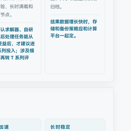
实验、长时满载和
归档。
级节点。
结果数据增长快时，存
储和备份策略应和计算
确认求解器、自研
平台一起定。
或后处理任务能从
 受益后，才建议进
 系列投入；涉及模
再转 T 系列评
 加速
长时稳定