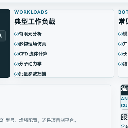
WORKLOADS
BO
典型工作负载
常
有限元分析
模
队
多物理场仿真
并
CFD 流体计算
长
分子动力学
结
批量参数扫描
适
AN
CU
服
标准型号、增强配置，还是项目制平台。