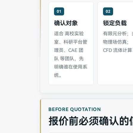
01
02
确认对象
锁定负载
适合 高校实验
有限元分析；
室、科研平台管
物理场仿真；
理员、CAE 团
CFD 流体计算
队 等团队，先
明确谁在使用系
统。
BEFORE QUOTATION
报价前必须确认的