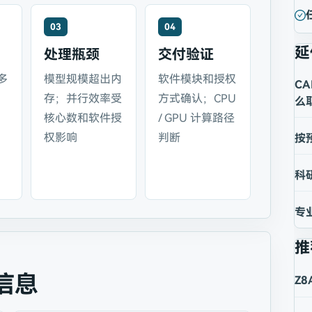
03
04
延
处理瓶颈
交付验证
多
模型规模超出内
软件模块和授权
C
存；并行效率受
方式确认；CPU
么
核心数和软件授
/ GPU 计算路径
权影响
判断
按
科
专
推
信息
Z8