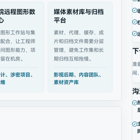
院远程图形数
媒体素材库与归档
心
平台
式图形工作站与集
素材、代理、缓存、成
储配合，让工程师
片和归档文件需要分层
访问图形能力，项
管理，避免工作集和长
下
据留在机房。
期归档互相拖慢。
准
间
设计、涉密项目、
影视后期、内容团队、
运维
素材资产库
沟