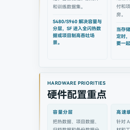
付和
和训练数据集。
房。
S480/S960 解决容量与
分层，SF 进入全闪热数
当存
据或项目制高吞吐场
定时，
景。
要一
HARDWARE PRIORITIES
硬件配置重点
容量分层
高速
把热数据、项目数据、
针对 
归档数据和备份数据分
材和