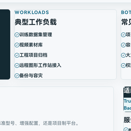
WORKLOADS
BO
典型工作负载
常
训练数据集管理
项
视频素材库
容
工程项目归档
大
远程图形工作站接入
权
备份与容灾
适
Tr
Bac
服
标准型号、增强配置，还是项目制平台。