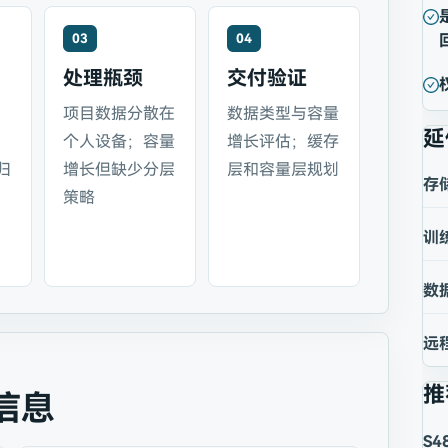
03
04
处理瓶颈
交付验证
项目数据分散在
数据类型与容量
延
个人设备；容量
增长评估；缓存
归
增长但缺少分层
层和容量层规划
存
策略
训
数
远
推
信息
S4